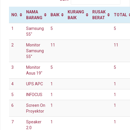
NAMA
KURANG
RUSAK
NO.
BAIK
TOTAL
BARANG
BAIK
BERAT
1
Samsung
5
5
55"
2
Monitor
11
11
Samsung
55''
3
Monitor
5
5
Asus 19"
4
UPS APC
1
1
5
INFOCUS
1
1
6
Screen On
1
1
Proyektor
7
Speaker
1
1
2.0