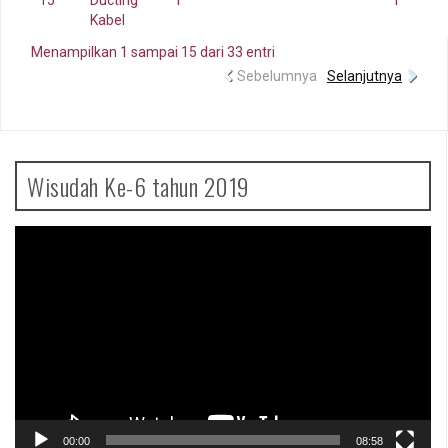
15
Ducting
1
1
Kabel
Menampilkan 1 sampai 15 dari 33 entri
Sebelumnya
Selanjutnya
Wisudah Ke-6 tahun 2019
Pemutar
Video
00:00
08:58