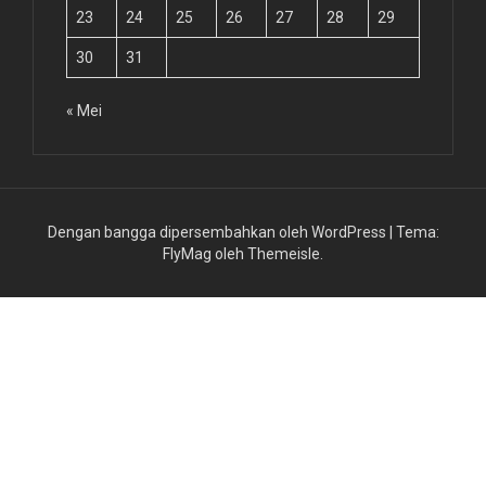
23
24
25
26
27
28
29
30
31
« Mei
Dengan bangga dipersembahkan oleh WordPress
|
Tema:
FlyMag
oleh Themeisle.