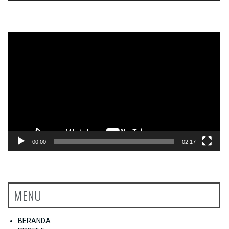
Pemutar
Video
00:00
02:17
MENU
BERANDA