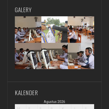
GALERY
KALENDER
Agustus 2026
M
S
S
R
K
J
S