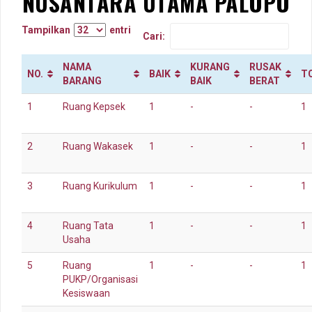
NUSANTARA UTAMA PALOPO
Tampilkan
entri
Cari:
NAMA
KURANG
RUSAK
NO.
BAIK
T
BARANG
BAIK
BERAT
1
Ruang Kepsek
1
-
-
1
2
Ruang Wakasek
1
-
-
1
3
Ruang Kurikulum
1
-
-
1
4
Ruang Tata
1
-
-
1
Usaha
5
Ruang
1
-
-
1
PUKP/Organisasi
Kesiswaan