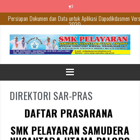
Lompat
ke
konten
Persiapan Dokumen dan Data untuk Aplikasi Dapodikdasmen Vers
2020
Tips Agar CV-mu Lebih Dilirik Perusahaan
PERINGATI HARDIKNAS MENHUB AJAK TARUNA MEMBUAT
INOVASI DI BIDANG TRANSPORTASI
Pengumumuan Kelulusan Siswa Tahun Pelajaran 2019/2020
Wisudah ke – 6 SMK Pelayaran Samudera Palopo
DIREKTORI SAR-PRAS
DAFTAR PRASARANA
SMK PELAYARAN SAMUDERA