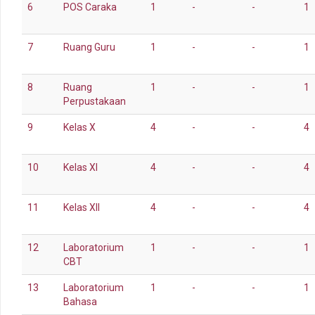
6
POS Caraka
1
-
-
1
7
Ruang Guru
1
-
-
1
8
Ruang
1
-
-
1
Perpustakaan
9
Kelas X
4
-
-
4
10
Kelas XI
4
-
-
4
11
Kelas XII
4
-
-
4
12
Laboratorium
1
-
-
1
CBT
13
Laboratorium
1
-
-
1
Bahasa