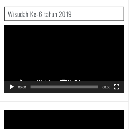
Wisudah Ke-6 tahun 2019
Pemutar
Video
00:00
08:58
Pemutar
Video