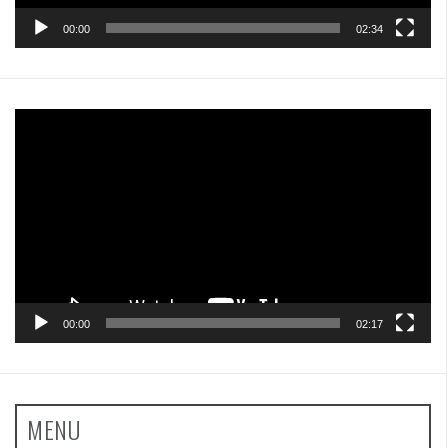
00:00
02:34
Pemutar
Video
00:00
02:17
MENU