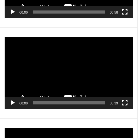
00:00
08:58
Pemutar
Video
00:00
05:39
Pemutar
Video