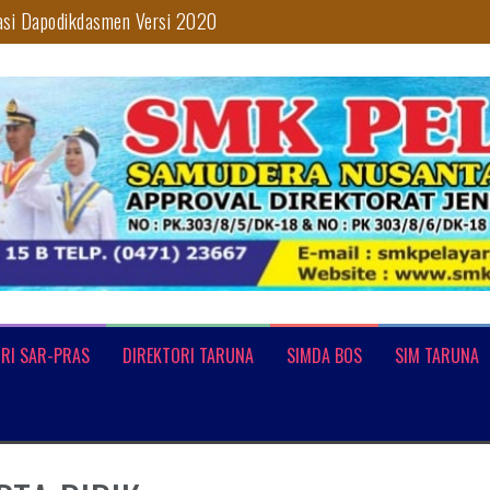
asi Dapodikdasmen Versi 2020
n
 TARUNA MEMBUAT INOVASI DI BIDANG TRANSPORTASI
lajaran 2019/2020
 Palopo
RI SAR-PRAS
DIREKTORI TARUNA
SIMDA BOS
SIM TARUNA