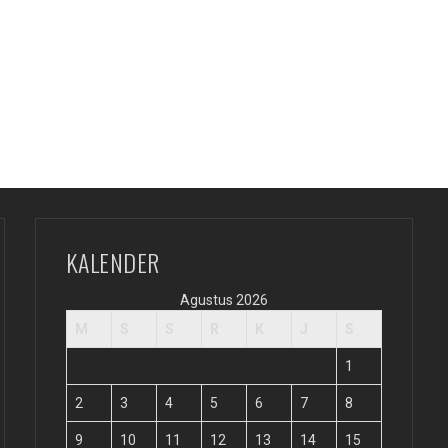
KALENDER
Agustus 2026
M
S
S
R
K
J
S
1
2
3
4
5
6
7
8
9
10
11
12
13
14
15