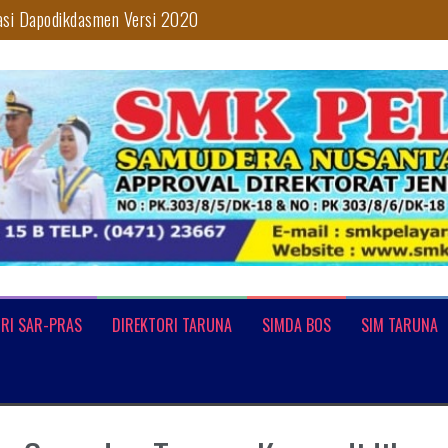
asi Dapodikdasmen Versi 2020
n
 TARUNA MEMBUAT INOVASI DI BIDANG TRANSPORTASI
lajaran 2019/2020
 Palopo
RI SAR-PRAS
DIREKTORI TARUNA
SIMDA BOS
SIM TARUNA