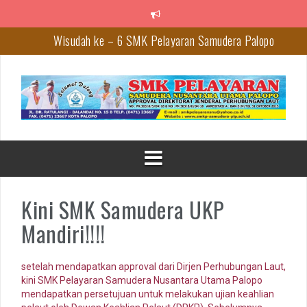
Lompat
ke
konten
Wisudah ke – 6 SMK Pelayaran Samudera Palopo
Persiapan Dokumen dan Data untuk Aplikasi Dapodikdasmen Vers
2020
Tips Agar CV-mu Lebih Dilirik Perusahaan
PERINGATI HARDIKNAS MENHUB AJAK TARUNA MEMBUAT
INOVASI DI BIDANG TRANSPORTASI
Pengumumuan Kelulusan Siswa Tahun Pelajaran 2019/2020
Kini SMK Samudera UKP
Mandiri!!!!
setelah mendapatkan approval dari Dirjen Perhubungan Laut,
kini SMK Pelayaran Samudera Nusantara Utama Palopo
mendapatkan persetujuan untuk melakukan ujian keahlian