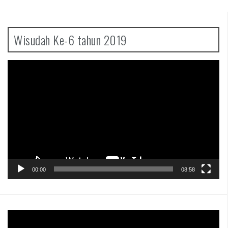
Wisudah Ke-6 tahun 2019
Pemutar
Video
00:00
08:58
Pemutar
Video