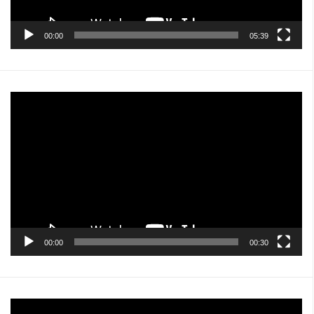
00:00
05:39
Pemutar
Video
00:00
00:30
Pemutar