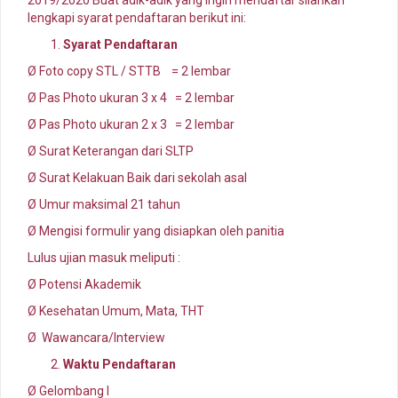
2019/2020 Buat adik-adik yang ingin mendaftar silahkan
lengkapi syarat pendaftaran berikut ini:
Syarat Pendaftaran
Ø Foto copy STL / STTB = 2 lembar
Ø Pas Photo ukuran 3 x 4 = 2 lembar
Ø Pas Photo ukuran 2 x 3 = 2 lembar
Ø Surat Keterangan dari SLTP
Ø Surat Kelakuan Baik dari sekolah asal
Ø Umur maksimal 21 tahun
Ø Mengisi formulir yang disiapkan oleh panitia
Lulus ujian masuk meliputi :
Ø Potensi Akademik
Ø Kesehatan Umum, Mata, THT
Ø Wawancara/Interview
Waktu Pendaftaran
Ø Gelombang I