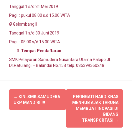
Tanggal 1 s/d 31 Mei 2019
Pagi : pukul 08.00 s.d 15.00 WITA
Ø Gelombang II
Tanggal 1 s/d 30 Juni 2019
Pagi : 08.00 s/d 15.00 WITA
Tempat Pendaftaran
SMK Pelayaran Samudera Nusantara Utama Palopo Jl.
Dr.Ratulangi – Balandai No.15B telp. 085399360248
Navigasi
←
KINI SMK SAMUDERA
PERINGATI HARDIKNAS
pos
UKP MANDIRI!!!!
MENHUB AJAK TARUNA
MEMBUAT INOVASI DI
BIDANG
TRANSPORTASI
→